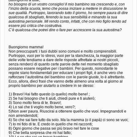
ho bisogno di un vostro consiglio! Il mio bambino sta crescendo e, con
l’inizio della scuola, temo che possa iniziare a mettere in discussione le
sue qualità. Purtroppo, lavorando tutto il giorno, ho sempre paura di dire
qualcosa di sbagliato, ferendo la sua sensibilità e minando la sua
autostima personale. Mi rendo conto, infatti, che con mio figlio tendo ad
essere più critica che costruttiva.
C’è qualcosa che potrei dire o fare per accrescere la sua autostima?
Buongiorno mamma!
Non preoccuparti: i tuoi dubbi sono comuni e molto comprensibili.
Purtroppo, vuoi per lo stress, vuoi per la stanchezza, la maggior parte
delle volte tendiamo a dare delle risposte affrettate ai nostri piccoli,
senza renderci di quanto certe parole dette nel momento sbagliato
possano essere negative per i bambini. Per questo, nonostante le
regole siano fondamentali per educare i propri figli, è anche vero che
rafforzare l’autostima del bambino con le parole giuste, lo è altrettanto.
Ecco, allora, dieci frasi che vanno dette almeno una volta al giorno al
proprio bambino per aiutarlo a credere in se stesso:
1) Bravo! Hai fatto questo (o quello) molto bene! ;
2) Se hai bisogno che ti aiuti, chiedi pure e ti aiuterò;
3) Sono molto fiera di te. Bravo!;
4) Lo sai che ti voglio molto bene, vero?;
5)Non aver paura. Riuscirai a ottenere quello che vuoi. Impegnandoti e
non arrendendoti;
6) So che sai fare tutto da solo. Ma la mamma (o il papà) ci sono se vuoi;
7) Io mi fido di te. E credo in quello che mi racconti;
8) Ogni giorno che passa sei più bravo nel fare le cose
9) Che bella sorpresa che mi hai fatto;
10) Lo so che sei un bravo bambino.