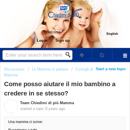
Welcome
English
Login
Sign up
Start a new topic
Discussions
Le Mamme si parlano
Consigli di
Mamma
Come posso aiutare il mio bambino a
credere in se stesso?
Team Chiedimi di più Mamma
T
started a topic
8 years ago
Una mamma ci scrive:
Buongiorno a tutte,