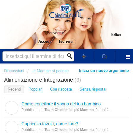
Benvenuto
Italian
Accedi
Iscriviti
Inizia un nuovo argomento
Discussioni
Le Mamme si parlano
Alimentazione e Integrazione
3
Recenti
Popolari
Con risposta
Senza risposta
Come conciliare il sonno del tuo bambino
T
Pubblicato da
Team Chiedimi di più Mamma
,
9 anni fa
Capricci a tavola, come fare?
T
Pubblicato da
Team Chiedimi di più Mamma
,
9 anni fa