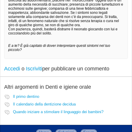
difficoltà ad addormentarsi; piacere nel “mordicchiare” oggetti duri e un
aumento della necessità di succhiare; presenza di piccole tumefazioni e
ecchimosi sulle gengive; comparsa di una lieve febbriciattola e
inappetenza; abbondante salivazione. Se i sintomi sono legati
solamente alla comparsa dei denti non c’è da preoccuparsi. Si tratta,
infatti, di un fenomeno naturale che si risolve senza terapia o cura nel
giro di qualche giorno, se non di qualche ora.
Con pazienza, quindi, basterà distrarre il neonato giocando con lui e
coccolandolo più del solito.
E a te? È già capitato di dover interpretare questi sintomi nel tuo
piccolo?
Accedi
o
Iscriviti
per pubblicare un commento
Altri argomenti in
Denti e igiene orale
Il primo dentino
Il calendario della dentizione decidua
Quando iniziare a stimolare il linguaggio dei bambini?