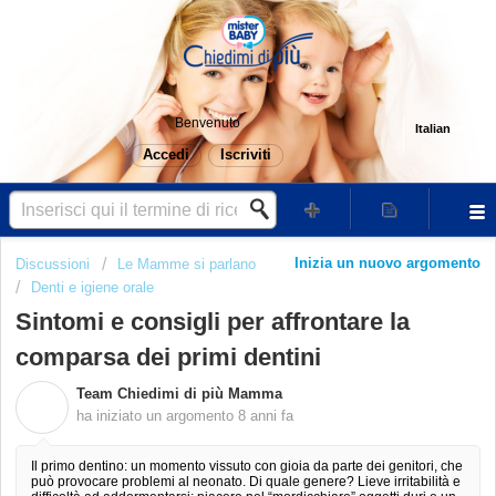
Benvenuto
Italian
Accedi
Iscriviti
Inizia un nuovo argomento
Discussioni
Le Mamme si parlano
Denti e igiene orale
Sintomi e consigli per affrontare la
comparsa dei primi dentini
Team Chiedimi di più Mamma
T
ha iniziato un argomento
8 anni fa
Il primo dentino: un momento vissuto con gioia da parte dei genitori, che
può provocare problemi al neonato. Di quale genere? Lieve irritabilità e